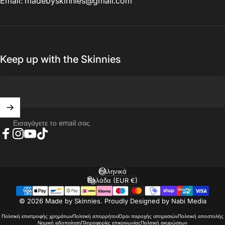
Email: madebyskinnies@gmail.com
Keep up with the Skinnies
Εισαγάγετε το email σας
Facebook
Instagram
YouTube
TikTok
Ελληνικά
Γλώσσα
Ελλάδα (EUR €)
Χώρα/περιοχή
© 2026 Made by Skinnies. Proudly Designed by Nabi Media
Πολιτική επιστροφής χρημάτων
Πολιτική απορρήτου
Όροι παροχής υπηρεσιών
Πολιτική αποστολής
Νομική ειδοποίηση
Πληροφορίες επικοινωνίας
Πολιτική ακυρώσεων